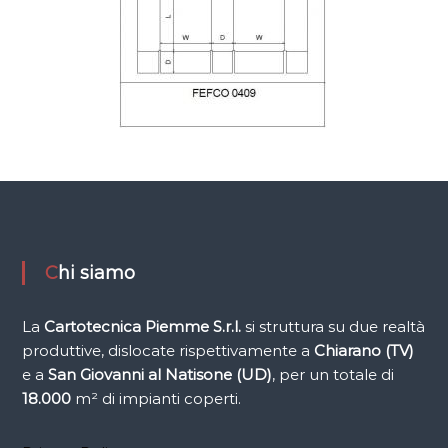
i
f
i
c
i
o
Chi siamo
La
Cartotecnica Piemme
S.r.l.
si struttura su due realtà
produttive, dislocate rispettivamente a
Chiarano (TV)
e a
San Giovanni al Natisone (UD)
, per un totale di
18.000
m² di impianti coperti.