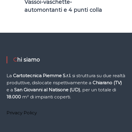
Vassoi-vaschette-
i
automontanti e 4 punti colla
f
i
c
i
o
Chi siamo
La
Cartotecnica Piemme
S.r.l.
si struttura su due realtà
produttive, dislocate rispettivamente a
Chiarano (TV)
e a
San Giovanni al Natisone (UD)
, per un totale di
18.000
m² di impianti coperti.
Privacy Policy