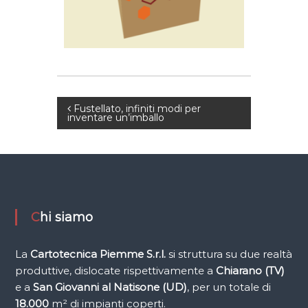
i
f
i
c
i
o
N
Fustellato, infiniti modi per
inventare un’imballo
a
v
i
Chi siamo
g
La
Cartotecnica Piemme
S.r.l.
si struttura su due realtà
a
produttive, dislocate rispettivamente a
Chiarano (TV)
e a
San Giovanni al Natisone (UD)
, per un totale di
z
18.000
m² di impianti coperti.