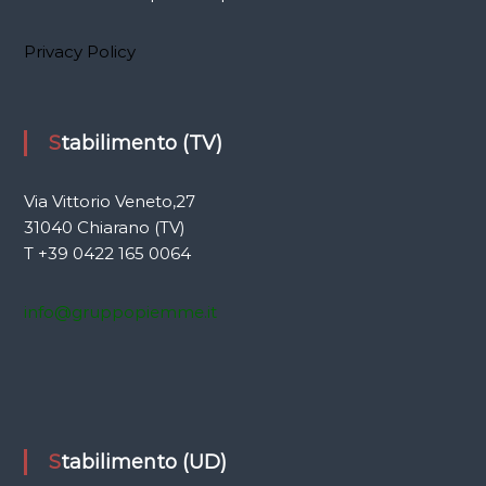
i
Privacy Policy
o
n
Stabilimento (TV)
e
Via Vittorio Veneto,27
a
31040 Chiarano (TV)
T +39 0422 165 0064
r
info@gruppopiemme.it
t
i
c
Stabilimento (UD)
o