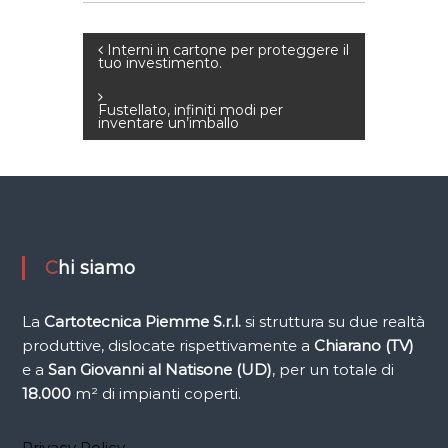
N
Interni in cartone per proteggere il
tuo investimento.
a
Fustellato, infiniti modi per
inventare un’imballo
v
i
g
Chi siamo
a
z
La
Cartotecnica Piemme
S.r.l.
si struttura su due realtà
produttive, dislocate rispettivamente a
Chiarano (TV)
i
e a
San Giovanni al Natisone (UD)
, per un totale di
18.000
m² di impianti coperti.
o
Privacy Policy