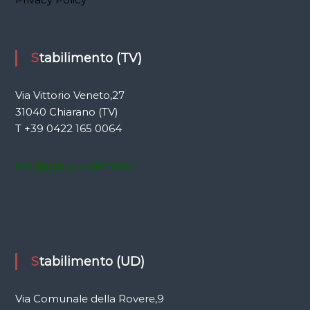
n
e
Stabilimento (TV)
a
Via Vittorio Veneto,27
r
31040 Chiarano (TV)
t
T +39 0422 165 0064
i
info@gruppopiemme.it
c
o
l
Stabilimento (UD)
i
Via Comunale della Rovere,9