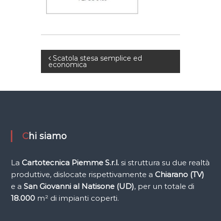
i
f
i
c
i
N
Scatola stesa semplice ed
economica
o
a
v
i
Chi siamo
g
La
Cartotecnica Piemme
S.r.l.
si struttura su due realtà
a
produttive, dislocate rispettivamente a
Chiarano (TV)
e a
San Giovanni al Natisone (UD)
, per un totale di
z
18.000
m² di impianti coperti.
i