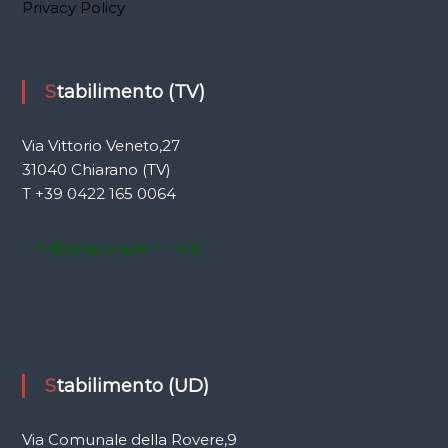
Privacy Policy
o
n
Stabilimento (TV)
e
Via Vittorio Veneto,27
a
31040 Chiarano (TV)
T +39 0422 165 0064
r
info@gruppopiemme.it
t
i
c
Stabilimento (UD)
o
l
Via Comunale della Rovere,9