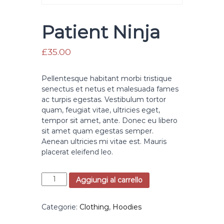
i
f
Patient Ninja
i
c
£
35.00
i
o
Pellentesque habitant morbi tristique
senectus et netus et malesuada fames
ac turpis egestas. Vestibulum tortor
quam, feugiat vitae, ultricies eget,
tempor sit amet, ante. Donec eu libero
sit amet quam egestas semper.
Aenean ultricies mi vitae est. Mauris
placerat eleifend leo.
P
Aggiungi al carrello
a
t
Categorie:
Clothing
,
Hoodies
i
e