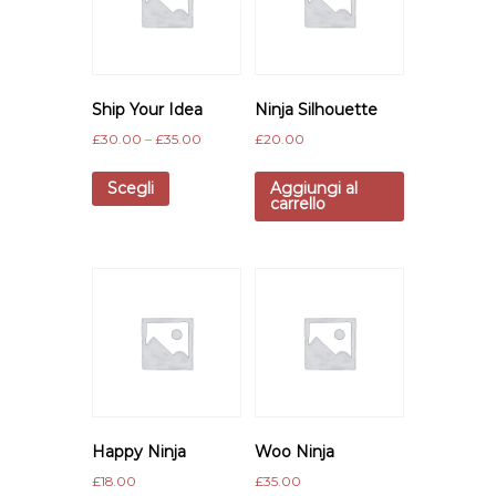
offerta!
Ship Your Idea
Ninja Silhouette
£
30.00
–
£
35.00
£
20.00
Scegli
Aggiungi al
carrello
Happy Ninja
Woo Ninja
£
18.00
£
35.00