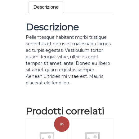
n
Descrizione
t
N
i
Descrizione
n
j
Pellentesque habitant morbi tristique
a
senectus et netus et malesuada fames
q
ac turpis egestas. Vestibulum tortor
u
quam, feugiat vitae, ultricies eget,
a
tempor sit amet, ante. Donec eu libero
n
sit amet quam egestas semper.
t
Aenean ultricies mi vitae est. Mauris
i
placerat eleifend leo.
t
à
Prodotti correlati
In