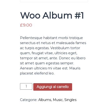
i
f
Woo Album #1
i
c
£
9.00
i
o
Pellentesque habitant morbi tristique
senectus et netus et malesuada fames
ac turpis egestas. Vestibulum tortor
quam, feugiat vitae, ultricies eget,
tempor sit amet, ante. Donec eu libero
sit amet quam egestas semper.
Aenean ultricies mi vitae est. Mauris
placerat eleifend leo.
W
Aggiungi al carrello
o
o
Categorie:
Albums
,
Music
,
Singles
A
l