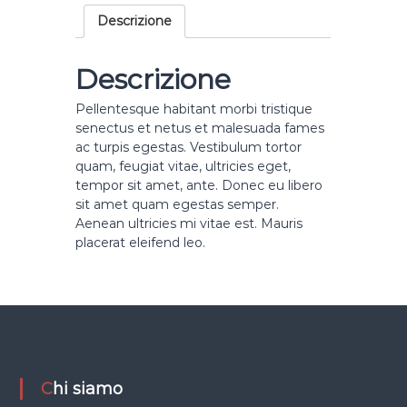
b
Descrizione
u
m
#
Descrizione
1
q
Pellentesque habitant morbi tristique
u
senectus et netus et malesuada fames
a
ac turpis egestas. Vestibulum tortor
n
quam, feugiat vitae, ultricies eget,
t
tempor sit amet, ante. Donec eu libero
i
sit amet quam egestas semper.
t
Aenean ultricies mi vitae est. Mauris
à
placerat eleifend leo.
Chi siamo